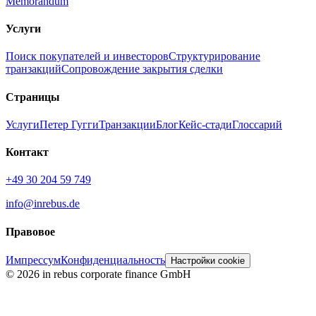
Memorandum
Услуги
Поиск покупателей и инвесторов
Структурирование
транзакций
Сопровождение закрытия сделки
Страницы
Услуги
Петер Гугги
Транзакции
Блог
Кейс-стади
Глоссарий
Контакт
+49 30 204 59 749
info@inrebus.de
Правовое
Импрессум
Конфиденциальность
Настройки cookie
©
2026
in rebus corporate finance GmbH