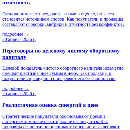
отчётность
Earn-out помогает преодолеть разрыв в оценке, но часто
становится источником споров. Как покупатели и продавцы
составляют оговорки, метрики и отчётность без конфликтов.
подробнее →
30 апреля 2026 г.
Переговоры по целевому чистому оборотному
капиталу
Целевой показатель чистого оборотного капитала незаметно
смещает шестизначные суммы в цене. Как продавцы и
покупатели справедливо определяют его без сюрпризов.
подробнее →
25 апреля 2026 г.
Реалистичная оценка синергий в цене
Стратегические покупатели обосновывают премии
синергиями, многие из которых не реализуются. Как
продавцы реалистично оценивают синергии и закрепляют