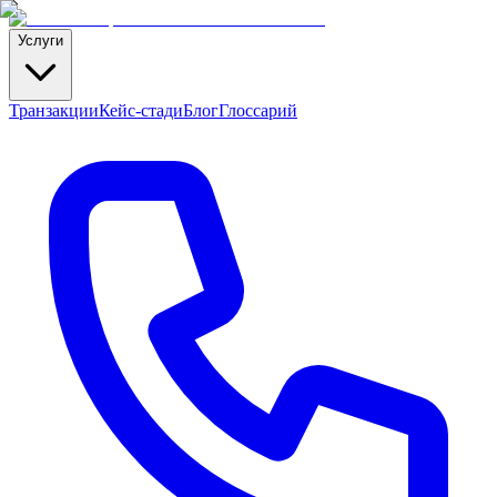
Услуги
Транзакции
Кейс-стади
Блог
Глоссарий