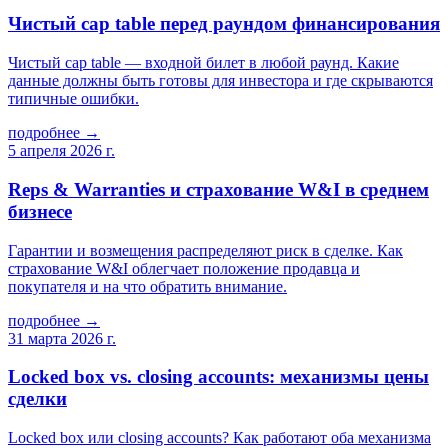
Чистый cap table перед раундом финансирования
Чистый cap table — входной билет в любой раунд. Какие
данные должны быть готовы для инвестора и где скрываются
типичные ошибки.
подробнее →
5 апреля 2026 г.
Reps & Warranties и страхование W&I в среднем
бизнесе
Гарантии и возмещения распределяют риск в сделке. Как
страхование W&I облегчает положение продавца и
покупателя и на что обратить внимание.
подробнее →
31 марта 2026 г.
Locked box vs. closing accounts: механизмы цены
сделки
Locked box или closing accounts? Как работают оба механизма