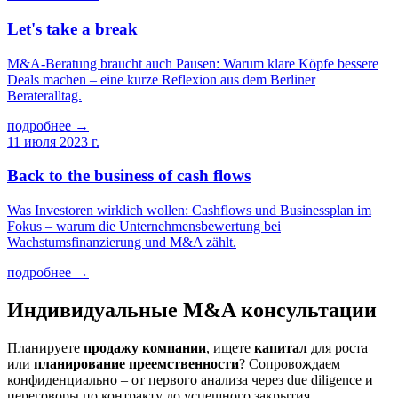
Let's take a break
M&A-Beratung braucht auch Pausen: Warum klare Köpfe bessere
Deals machen – eine kurze Reflexion aus dem Berliner
Berateralltag.
подробнее →
11 июля 2023 г.
Back to the business of cash flows
Was Investoren wirklich wollen: Cashflows und Businessplan im
Fokus – warum die Unternehmensbewertung bei
Wachstumsfinanzierung und M&A zählt.
подробнее →
Индивидуальные M&A консультации
Планируете
продажу компании
, ищете
капитал
для роста
или
планирование преемственности
? Сопровождаем
конфиденциально – от первого анализа через due diligence и
переговоры по контракту до успешного закрытия.