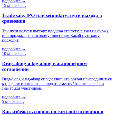
подробнее →
15 мая 2026 г.
Trade sale, IPO или secondary: пути выхода в
сравнении
Три пути ведут к выходу: продажа стратегу, выход на биржу
или продажа финансовому инвестору. Какой путь кому
подходит.
подробнее →
10 мая 2026 г.
Drag-along и tag-along в акционерном
соглашении
Drag-along и tag-along определяют, кто обязан присоединиться
к продаже и кто вправе продать вместе. Что эти оговорки
значат для участников.
подробнее →
5 мая 2026 г.
Как избежать споров по earn-out: оговорки и