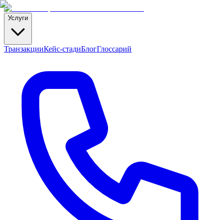
Услуги
Транзакции
Кейс-стади
Блог
Глоссарий