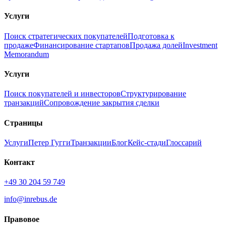
Услуги
Поиск стратегических покупателей
Подготовка к
продаже
Финансирование стартапов
Продажа долей
Investment
Memorandum
Услуги
Поиск покупателей и инвесторов
Структурирование
транзакций
Сопровождение закрытия сделки
Страницы
Услуги
Петер Гугги
Транзакции
Блог
Кейс-стади
Глоссарий
Контакт
+49 30 204 59 749
info@inrebus.de
Правовое