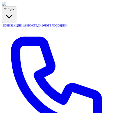
Услуги
Транзакции
Кейс-стади
Блог
Глоссарий