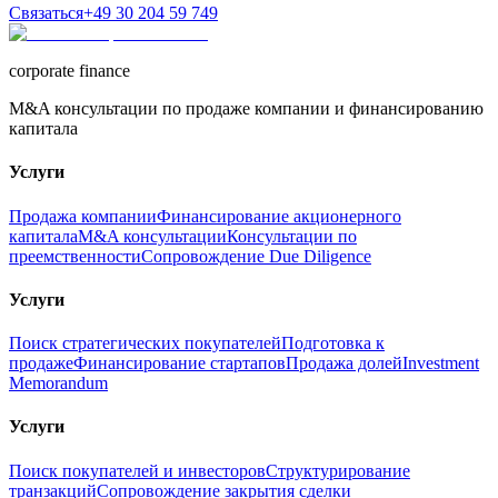
Связаться
+49 30 204 59 749
corporate finance
M&A консультации по продаже компании и финансированию
капитала
Услуги
Продажа компании
Финансирование акционерного
капитала
M&A консультации
Консультации по
преемственности
Сопровождение Due Diligence
Услуги
Поиск стратегических покупателей
Подготовка к
продаже
Финансирование стартапов
Продажа долей
Investment
Memorandum
Услуги
Поиск покупателей и инвесторов
Структурирование
транзакций
Сопровождение закрытия сделки