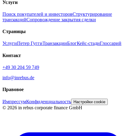
Услуги
Поиск покупателей и инвесторов
Структурирование
транзакций
Сопровождение закрытия сделки
Страницы
Услуги
Петер Гугги
Транзакции
Блог
Кейс-стади
Глоссарий
Контакт
+49 30 204 59 749
info@inrebus.de
Правовое
Импрессум
Конфиденциальность
Настройки cookie
©
2026
in rebus corporate finance GmbH