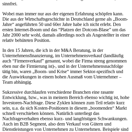
sinnfrei.
Wobei man immer nur aus der eigenen Erfahrung schöpfen kann.
Die aus der Wirtschaftsgeschichte in Deutschland gerne als „Boom-
Jahre“ angeführten 50 und 60er Jahre habe ich nicht erlebt. Den
ersten Internet-Boom und das “Platzen der Dotcom-Blase” um das
Jahr 2000 sehr wohl, damals allerdings noch als Angestellter in einer
relativ behüteten Position.
In den 15 Jahren, die ich in der M&A Beratung, in der
Unternehmensfinanzierung, im Unternehmensverkauf (landläufig
auch “Firmenverkauf” genannt, wobei die Firma streng genommen
eben nur die Firmierung ist)-, und in der Unternehmensnachfolge
tätig bin, waren „Boom- und Krise“ immer Sektor-spezifisch und
die Auswirkungen in einem hohen Ausmaß vom Unternehmer –
Team abhängig.
Sukzessive durchlaufen verschiedene Branchen eine rasante
Entwicklung, bzw., was in meinem Bereich ebenso wichtig ist, hohe
Investoren-Nachfrage. Diese Zyklen können zum Teil relativ kurz
sein, u.a. da sich Kosten-Positionen in diesem „boomenden“ Markt
schnell verschieben können. Natürlich unterliegt das
Nachfrageverhalten ebenso kurz- und langfristigen Schwankungen.
Auch im B2B Segment, also dem Verkauf von Gütern und
Dienstleistungen von Unternehmen zu Unternehmen. Beispiele sind