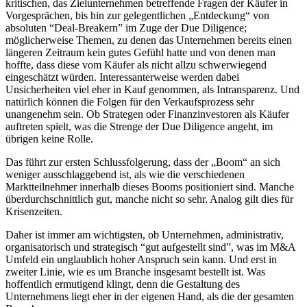
kritischen, das Zielunternehmen betreffende Fragen der Käufer in
Vorgesprächen, bis hin zur gelegentlichen „Entdeckung“ von
absoluten “Deal-Breakern” im Zuge der Due Diligence;
möglicherweise Themen, zu denen das Unternehmen bereits einen
längeren Zeitraum kein gutes Gefühl hatte und von denen man
hoffte, dass diese vom Käufer als nicht allzu schwerwiegend
eingeschätzt würden. Interessanterweise werden dabei
Unsicherheiten viel eher in Kauf genommen, als Intransparenz. Und
natürlich können die Folgen für den Verkaufsprozess sehr
unangenehm sein. Ob Strategen oder Finanzinvestoren als Käufer
auftreten spielt, was die Strenge der Due Diligence angeht, im
übrigen keine Rolle.
Das führt zur ersten Schlussfolgerung, dass der „Boom“ an sich
weniger ausschlaggebend ist, als wie die verschiedenen
Marktteilnehmer innerhalb dieses Booms positioniert sind. Manche
überdurchschnittlich gut, manche nicht so sehr. Analog gilt dies für
Krisenzeiten.
Daher ist immer am wichtigsten, ob Unternehmen, administrativ,
organisatorisch und strategisch “gut aufgestellt sind”, was im M&A
Umfeld ein unglaublich hoher Anspruch sein kann. Und erst in
zweiter Linie, wie es um Branche insgesamt bestellt ist. Was
hoffentlich ermutigend klingt, denn die Gestaltung des
Unternehmens liegt eher in der eigenen Hand, als die der gesamten