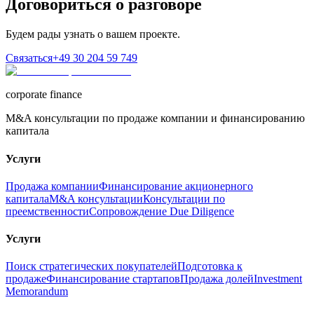
Договориться о разговоре
Будем рады узнать о вашем проекте.
Связаться
+49 30 204 59 749
corporate finance
M&A консультации по продаже компании и финансированию
капитала
Услуги
Продажа компании
Финансирование акционерного
капитала
M&A консультации
Консультации по
преемственности
Сопровождение Due Diligence
Услуги
Поиск стратегических покупателей
Подготовка к
продаже
Финансирование стартапов
Продажа долей
Investment
Memorandum