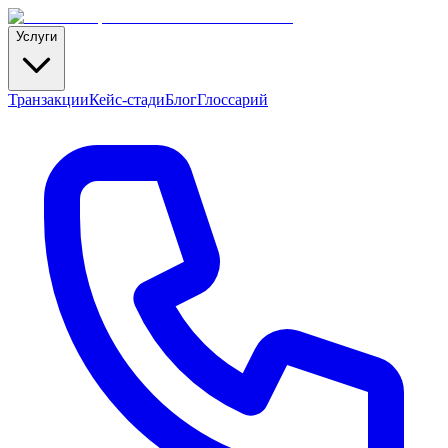
Услуги
Транзакции
Кейс-стади
Блог
Глоссарий