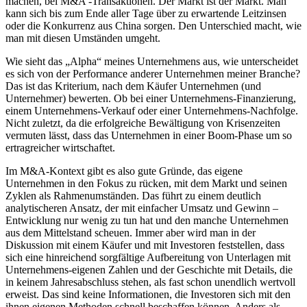
machen, bei M&A -Transaktionen. Der Markt ist der Markt. Man
kann sich bis zum Ende aller Tage über zu erwartende Leitzinsen
oder die Konkurrenz aus China sorgen. Den Unterschied macht, wie
man mit diesen Umständen umgeht.
Wie sieht das „Alpha“ meines Unternehmens aus, wie unterscheidet
es sich von der Performance anderer Unternehmen meiner Branche?
Das ist das Kriterium, nach dem Käufer Unternehmen (und
Unternehmer) bewerten. Ob bei einer Unternehmens-Finanzierung,
einem Unternehmens-Verkauf oder einer Unternehmens-Nachfolge.
Nicht zuletzt, da die erfolgreiche Bewältigung von Krisenzeiten
vermuten lässt, dass das Unternehmen in einer Boom-Phase um so
ertragreicher wirtschaftet.
Im M&A-Kontext gibt es also gute Gründe, das eigene
Unternehmen in den Fokus zu rücken, mit dem Markt und seinen
Zyklen als Rahmenumständen. Das führt zu einem deutlich
analytischeren Ansatz, der mit einfacher Umsatz und Gewinn –
Entwicklung nur wenig zu tun hat und den manche Unternehmen
aus dem Mittelstand scheuen. Immer aber wird man in der
Diskussion mit einem Käufer und mit Investoren feststellen, dass
sich eine hinreichend sorgfältige Aufbereitung von Unterlagen mit
Unternehmens-eigenen Zahlen und der Geschichte mit Details, die
in keinem Jahresabschluss stehen, als fast schon unendlich wertvoll
erweist. Das sind keine Informationen, die Investoren sich mit den
ihnen eigenen Methoden schnell beschaffen können. Anders als