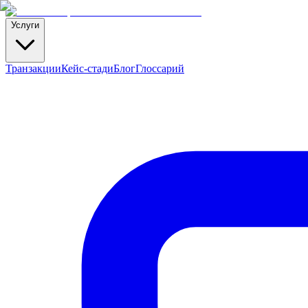
Услуги
Транзакции
Кейс-стади
Блог
Глоссарий