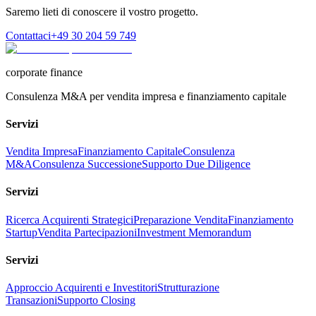
Saremo lieti di conoscere il vostro progetto.
Contattaci
+49 30 204 59 749
corporate finance
Consulenza M&A per vendita impresa e finanziamento capitale
Servizi
Vendita Impresa
Finanziamento Capitale
Consulenza
M&A
Consulenza Successione
Supporto Due Diligence
Servizi
Ricerca Acquirenti Strategici
Preparazione Vendita
Finanziamento
Startup
Vendita Partecipazioni
Investment Memorandum
Servizi
Approccio Acquirenti e Investitori
Strutturazione
Transazioni
Supporto Closing