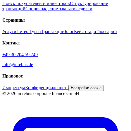
Поиск покупателей и инвесторов
Структурирование
транзакций
Сопровождение закрытия сделки
Страницы
Услуги
Петер Гугги
Транзакции
Блог
Кейс-стади
Глоссарий
Контакт
+49 30 204 59 749
info@inrebus.de
Правовое
Импрессум
Конфиденциальность
Настройки cookie
©
2026
in rebus corporate finance GmbH