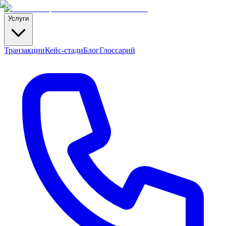
Услуги
Транзакции
Кейс-стади
Блог
Глоссарий