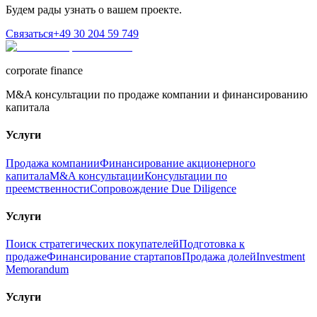
Будем рады узнать о вашем проекте.
Связаться
+49 30 204 59 749
corporate finance
M&A консультации по продаже компании и финансированию
капитала
Услуги
Продажа компании
Финансирование акционерного
капитала
M&A консультации
Консультации по
преемственности
Сопровождение Due Diligence
Услуги
Поиск стратегических покупателей
Подготовка к
продаже
Финансирование стартапов
Продажа долей
Investment
Memorandum
Услуги