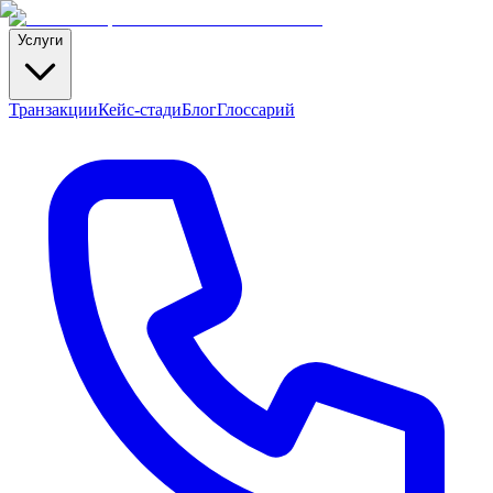
Услуги
Транзакции
Кейс-стади
Блог
Глоссарий