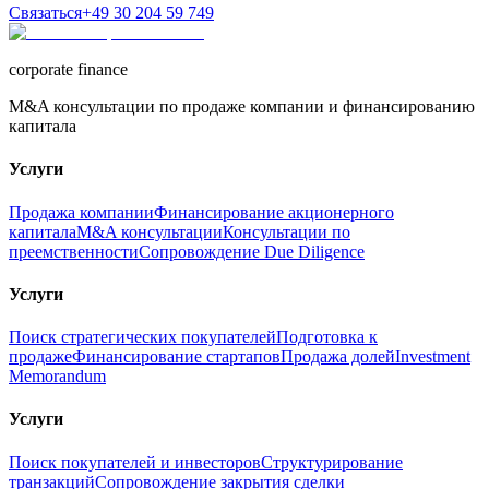
Связаться
+49 30 204 59 749
corporate finance
M&A консультации по продаже компании и финансированию
капитала
Услуги
Продажа компании
Финансирование акционерного
капитала
M&A консультации
Консультации по
преемственности
Сопровождение Due Diligence
Услуги
Поиск стратегических покупателей
Подготовка к
продаже
Финансирование стартапов
Продажа долей
Investment
Memorandum
Услуги
Поиск покупателей и инвесторов
Структурирование
транзакций
Сопровождение закрытия сделки