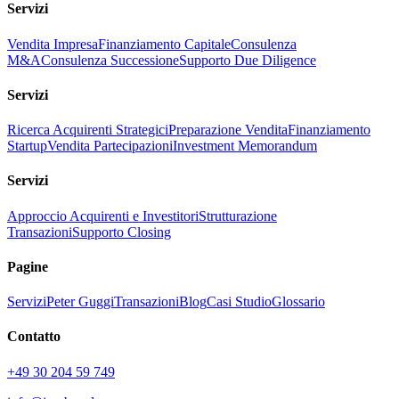
Servizi
Vendita Impresa
Finanziamento Capitale
Consulenza
M&A
Consulenza Successione
Supporto Due Diligence
Servizi
Ricerca Acquirenti Strategici
Preparazione Vendita
Finanziamento
Startup
Vendita Partecipazioni
Investment Memorandum
Servizi
Approccio Acquirenti e Investitori
Strutturazione
Transazioni
Supporto Closing
Pagine
Servizi
Peter Guggi
Transazioni
Blog
Casi Studio
Glossario
Contatto
+49 30 204 59 749