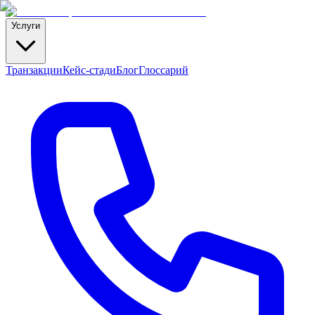
Услуги
Транзакции
Кейс-стади
Блог
Глоссарий