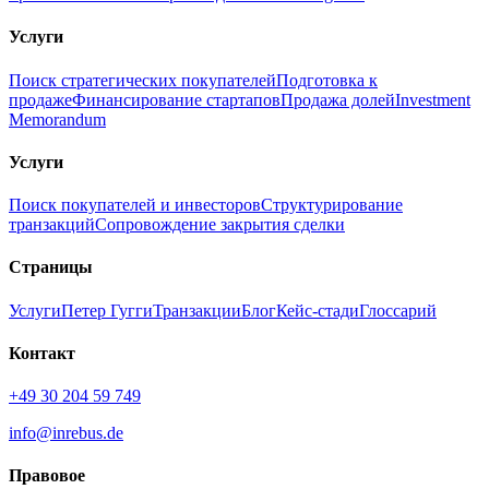
Услуги
Поиск стратегических покупателей
Подготовка к
продаже
Финансирование стартапов
Продажа долей
Investment
Memorandum
Услуги
Поиск покупателей и инвесторов
Структурирование
транзакций
Сопровождение закрытия сделки
Страницы
Услуги
Петер Гугги
Транзакции
Блог
Кейс-стади
Глоссарий
Контакт
+49 30 204 59 749
info@inrebus.de
Правовое