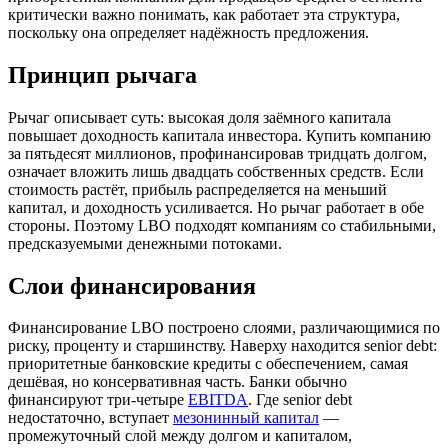
критически важно понимать, как работает эта структура,
поскольку она определяет надёжность предложения.
Принцип рычага
Рычаг описывает суть: высокая доля заёмного капитала
повышает доходность капитала инвестора. Купить компанию
за пятьдесят миллионов, профинансировав тридцать долгом,
означает вложить лишь двадцать собственных средств. Если
стоимость растёт, прибыль распределяется на меньший
капитал, и доходность усиливается. Но рычаг работает в обе
стороны. Поэтому LBO подходят компаниям со стабильными,
предсказуемыми денежными потоками.
Слои финансирования
Финансирование LBO построено слоями, различающимися по
риску, проценту и старшинству. Наверху находится senior debt:
приоритетные банковские кредиты с обеспечением, самая
дешёвая, но консервативная часть. Банки обычно
финансируют три-четыре
EBITDA
. Где senior debt
недостаточно, вступает
мезонинный капитал
—
промежуточный слой между долгом и капиталом,