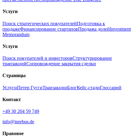
Услуги
Поиск стратегических покупателей
Подготовка к
продаже
Финансирование стартапов
Продажа долей
Investment
Memorandum
Услуги
Поиск покупателей и инвесторов
Структурирование
транзакций
Сопровождение закрытия сделки
Страницы
Услуги
Петер Гугги
Транзакции
Блог
Кейс-стади
Глоссарий
Контакт
+49 30 204 59 749
info@inrebus.de
Правовое