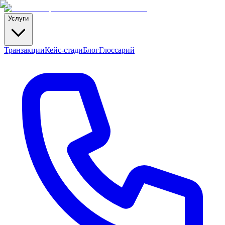
Услуги
Транзакции
Кейс-стади
Блог
Глоссарий