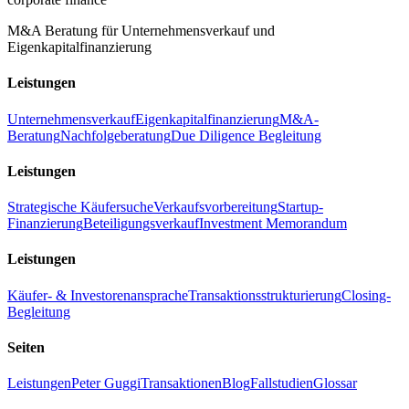
M&A Beratung für Unternehmensverkauf und
Eigenkapitalfinanzierung
Leistungen
Unternehmensverkauf
Eigenkapitalfinanzierung
M&A-
Beratung
Nachfolgeberatung
Due Diligence Begleitung
Leistungen
Strategische Käufersuche
Verkaufsvorbereitung
Startup-
Finanzierung
Beteiligungsverkauf
Investment Memorandum
Leistungen
Käufer- & Investorenansprache
Transaktionsstrukturierung
Closing-
Begleitung
Seiten
Leistungen
Peter Guggi
Transaktionen
Blog
Fallstudien
Glossar