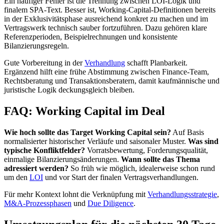
Ein häufiger Fehler ist die Trennung zwischen LOI-Logik und
finalem SPA-Text. Besser ist, Working-Capital-Definitionen bereits
in der Exklusivitätsphase ausreichend konkret zu machen und im
Vertragswerk technisch sauber fortzuführen. Dazu gehören klare
Referenzperioden, Beispielrechnungen und konsistente
Bilanzierungsregeln.
Gute Vorbereitung in der
Verhandlung
schafft Planbarkeit.
Ergänzend hilft eine frühe Abstimmung zwischen Finance-Team,
Rechtsberatung und Transaktionsberatern, damit kaufmännische und
juristische Logik deckungsgleich bleiben.
FAQ: Working Capital im Deal
Wie hoch sollte das Target Working Capital sein?
Auf Basis
normalisierter historischer Verläufe und saisonaler Muster.
Was sind
typische Konfliktfelder?
Vorratsbewertung, Forderungsqualität,
einmalige Bilanzierungsänderungen.
Wann sollte das Thema
adressiert werden?
So früh wie möglich, idealerweise schon rund
um den
LOI
und vor Start der finalen Vertragsverhandlungen.
Für mehr Kontext lohnt die Verknüpfung mit
Verhandlungsstrategie
,
M&A-Prozessphasen
und
Due Diligence
.