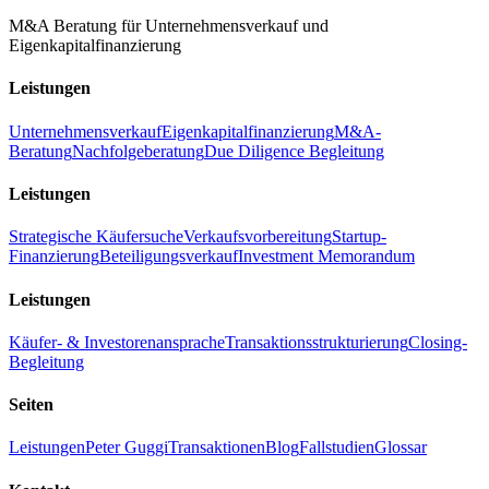
M&A Beratung für Unternehmensverkauf und
Eigenkapitalfinanzierung
Leistungen
Unternehmensverkauf
Eigenkapitalfinanzierung
M&A-
Beratung
Nachfolgeberatung
Due Diligence Begleitung
Leistungen
Strategische Käufersuche
Verkaufsvorbereitung
Startup-
Finanzierung
Beteiligungsverkauf
Investment Memorandum
Leistungen
Käufer- & Investorenansprache
Transaktionsstrukturierung
Closing-
Begleitung
Seiten
Leistungen
Peter Guggi
Transaktionen
Blog
Fallstudien
Glossar