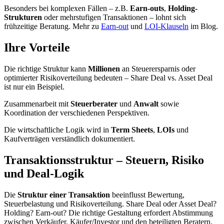
Besonders bei komplexen Fällen – z.B.
Earn-outs
,
Holding-
Strukturen
oder mehrstufigen Transaktionen – lohnt sich
frühzeitige Beratung. Mehr zu
Earn-out
und
LOI-Klauseln
im Blog.
Ihre Vorteile
Die richtige Struktur kann
Millionen
an Steuerersparnis oder
optimierter Risikoverteilung bedeuten – Share Deal vs. Asset Deal
ist nur ein Beispiel.
Zusammenarbeit mit
Steuerberater
und
Anwalt
sowie
Koordination der verschiedenen Perspektiven.
Die wirtschaftliche Logik wird in
Term Sheets
,
LOIs
und
Kaufverträgen verständlich dokumentiert.
Transaktionsstruktur – Steuern, Risiko
und Deal-Logik
Die
Struktur einer Transaktion
beeinflusst Bewertung,
Steuerbelastung und Risikoverteilung. Share Deal oder Asset Deal?
Holding? Earn-out? Die richtige Gestaltung erfordert Abstimmung
zwischen Verkäufer, Käufer/Investor und den beteiligten Beratern.