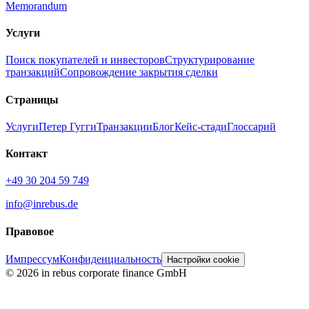
Memorandum
Услуги
Поиск покупателей и инвесторов
Структурирование
транзакций
Сопровождение закрытия сделки
Страницы
Услуги
Петер Гугги
Транзакции
Блог
Кейс-стади
Глоссарий
Контакт
+49 30 204 59 749
info@inrebus.de
Правовое
Импрессум
Конфиденциальность
Настройки cookie
©
2026
in rebus corporate finance GmbH