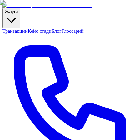
Услуги
Транзакции
Кейс-стади
Блог
Глоссарий