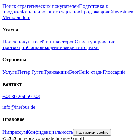
Поиск стратегических покупателей
Подготовка к
продаже
Финансирование стартапов
Продажа долей
Investment
Memorandum
Услуги
Поиск покупателей и инвесторов
Структурирование
транзакций
Сопровождение закрытия сделки
Страницы
Услуги
Петер Гугги
Транзакции
Блог
Кейс-стади
Глоссарий
Контакт
+49 30 204 59 749
info@inrebus.de
Правовое
Импрессум
Конфиденциальность
Настройки cookie
©
2026
in rebus corporate finance GmbH