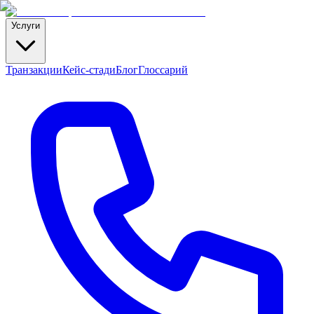
Услуги
Транзакции
Кейс-стади
Блог
Глоссарий