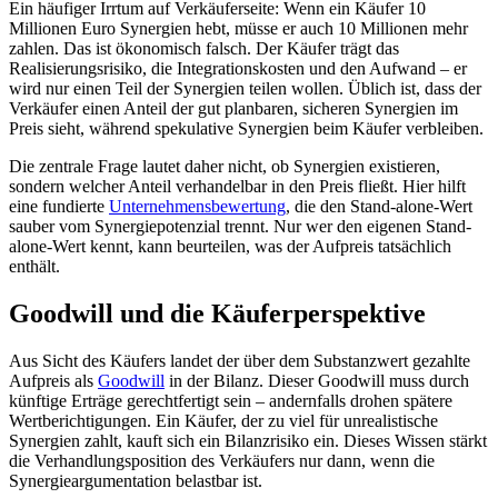
Ein häufiger Irrtum auf Verkäuferseite: Wenn ein Käufer 10
Millionen Euro Synergien hebt, müsse er auch 10 Millionen mehr
zahlen. Das ist ökonomisch falsch. Der Käufer trägt das
Realisierungsrisiko, die Integrationskosten und den Aufwand – er
wird nur einen Teil der Synergien teilen wollen. Üblich ist, dass der
Verkäufer einen Anteil der gut planbaren, sicheren Synergien im
Preis sieht, während spekulative Synergien beim Käufer verbleiben.
Die zentrale Frage lautet daher nicht, ob Synergien existieren,
sondern welcher Anteil verhandelbar in den Preis fließt. Hier hilft
eine fundierte
Unternehmensbewertung
, die den Stand-alone-Wert
sauber vom Synergiepotenzial trennt. Nur wer den eigenen Stand-
alone-Wert kennt, kann beurteilen, was der Aufpreis tatsächlich
enthält.
Goodwill und die Käuferperspektive
Aus Sicht des Käufers landet der über dem Substanzwert gezahlte
Aufpreis als
Goodwill
in der Bilanz. Dieser Goodwill muss durch
künftige Erträge gerechtfertigt sein – andernfalls drohen spätere
Wertberichtigungen. Ein Käufer, der zu viel für unrealistische
Synergien zahlt, kauft sich ein Bilanzrisiko ein. Dieses Wissen stärkt
die Verhandlungsposition des Verkäufers nur dann, wenn die
Synergieargumentation belastbar ist.