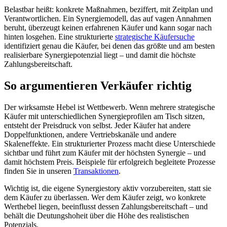
Belastbar heißt: konkrete Maßnahmen, beziffert, mit Zeitplan und
Verantwortlichen. Ein Synergiemodell, das auf vagen Annahmen
beruht, überzeugt keinen erfahrenen Käufer und kann sogar nach
hinten losgehen. Eine strukturierte
strategische Käufersuche
identifiziert genau die Käufer, bei denen das größte und am besten
realisierbare Synergiepotenzial liegt – und damit die höchste
Zahlungsbereitschaft.
So argumentieren Verkäufer richtig
Der wirksamste Hebel ist Wettbewerb. Wenn mehrere strategische
Käufer mit unterschiedlichen Synergieprofilen am Tisch sitzen,
entsteht der Preisdruck von selbst. Jeder Käufer hat andere
Doppelfunktionen, andere Vertriebskanäle und andere
Skaleneffekte. Ein strukturierter Prozess macht diese Unterschiede
sichtbar und führt zum Käufer mit der höchsten Synergie – und
damit höchstem Preis. Beispiele für erfolgreich begleitete Prozesse
finden Sie in unseren
Transaktionen
.
Wichtig ist, die eigene Synergiestory aktiv vorzubereiten, statt sie
dem Käufer zu überlassen. Wer dem Käufer zeigt, wo konkrete
Werthebel liegen, beeinflusst dessen Zahlungsbereitschaft – und
behält die Deutungshoheit über die Höhe des realistischen
Potenzials.