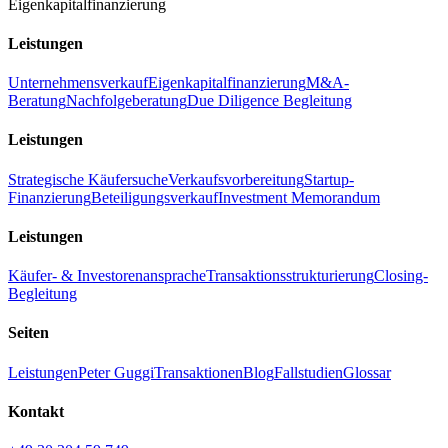
Eigenkapitalfinanzierung
Leistungen
Unternehmensverkauf
Eigenkapitalfinanzierung
M&A-
Beratung
Nachfolgeberatung
Due Diligence Begleitung
Leistungen
Strategische Käufersuche
Verkaufsvorbereitung
Startup-
Finanzierung
Beteiligungsverkauf
Investment Memorandum
Leistungen
Käufer- & Investorenansprache
Transaktionsstrukturierung
Closing-
Begleitung
Seiten
Leistungen
Peter Guggi
Transaktionen
Blog
Fallstudien
Glossar
Kontakt