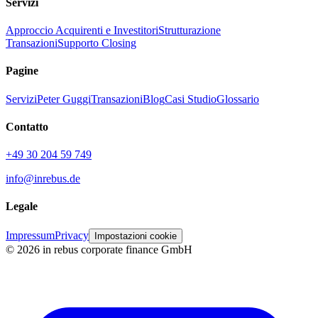
Servizi
Approccio Acquirenti e Investitori
Strutturazione
Transazioni
Supporto Closing
Pagine
Servizi
Peter Guggi
Transazioni
Blog
Casi Studio
Glossario
Contatto
+49 30 204 59 749
info@inrebus.de
Legale
Impressum
Privacy
Impostazioni cookie
©
2026
in rebus corporate finance GmbH