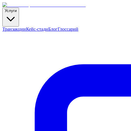
Услуги
Транзакции
Кейс-стади
Блог
Глоссарий