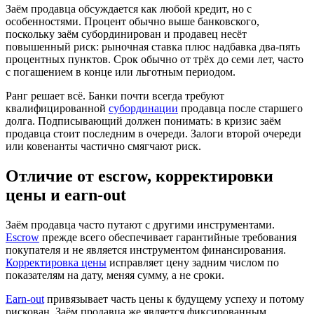
Заём продавца обсуждается как любой кредит, но с
особенностями. Процент обычно выше банковского,
поскольку заём субординирован и продавец несёт
повышенный риск: рыночная ставка плюс надбавка два-пять
процентных пунктов. Срок обычно от трёх до семи лет, часто
с погашением в конце или льготным периодом.
Ранг решает всё. Банки почти всегда требуют
квалифицированной
субординации
продавца после старшего
долга. Подписывающий должен понимать: в кризис заём
продавца стоит последним в очереди. Залоги второй очереди
или ковенанты частично смягчают риск.
Отличие от escrow, корректировки
цены и earn-out
Заём продавца часто путают с другими инструментами.
Escrow
прежде всего обеспечивает гарантийные требования
покупателя и не является инструментом финансирования.
Корректировка цены
исправляет цену задним числом по
показателям на дату, меняя сумму, а не сроки.
Earn-out
привязывает часть цены к будущему успеху и потому
рискован. Заём продавца же является фиксированным