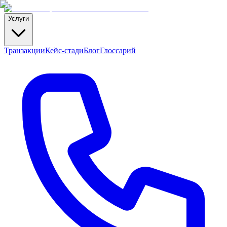
Услуги
Транзакции
Кейс-стади
Блог
Глоссарий