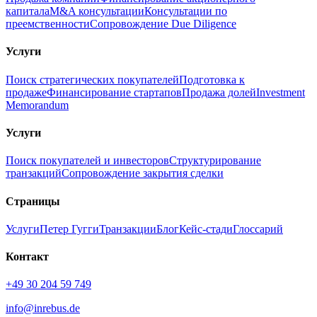
капитала
M&A консультации
Консультации по
преемственности
Сопровождение Due Diligence
Услуги
Поиск стратегических покупателей
Подготовка к
продаже
Финансирование стартапов
Продажа долей
Investment
Memorandum
Услуги
Поиск покупателей и инвесторов
Структурирование
транзакций
Сопровождение закрытия сделки
Страницы
Услуги
Петер Гугги
Транзакции
Блог
Кейс-стади
Глоссарий
Контакт
+49 30 204 59 749
info@inrebus.de