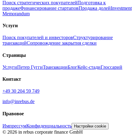
Поиск стратегических покупателей
Подготовка к
продаже
Финансирование стартапов
Продажа долей
Investment
Memorandum
Услуги
Поиск покупателей и инвесторов
Структурирование
транзакций
Сопровождение закрытия сделки
Страницы
Услуги
Петер Гугги
Транзакции
Блог
Кейс-стади
Глоссарий
Контакт
+49 30 204 59 749
info@inrebus.de
Правовое
Импрессум
Конфиденциальность
Настройки cookie
©
2026
in rebus corporate finance GmbH