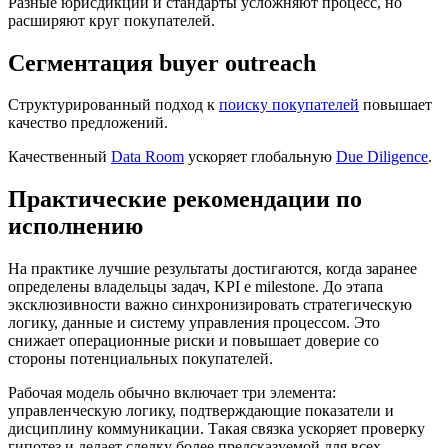
Разные юрисдикции и стандарты усложняют процесс, но
расширяют круг покупателей.
Сегментация buyer outreach
Структурированный подход к
поиску покупателей
повышает
качество предложений.
Качественный
Data Room
ускоряет глобальную
Due Diligence
.
Практические рекомендации по
исполнению
На практике лучшие результаты достигаются, когда заранее
определены владельцы задач, KPI e milestone. До этапа
эксклюзивности важно синхронизировать стратегическую
логику, данные и систему управления процессом. Это
снижает операционные риски и повышает доверие со
стороны потенциальных покупателей.
Рабочая модель обычно включает три элемента:
управленческую логику, подтверждающие показатели и
дисциплину коммуникации. Такая связка ускоряет проверку
гипотез и делает сделку более предсказуемой для всех