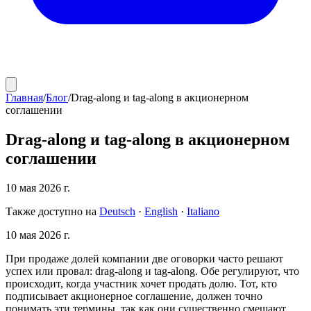
Главная
/
Блог
/
Drag-along и tag-along в акционерном
соглашении
Drag-along и tag-along в акционерном
соглашении
10 мая 2026 г.
Также доступно на
Deutsch
·
English
·
Italiano
10 мая 2026 г.
При продаже долей компании две оговорки часто решают
успех или провал: drag-along и tag-along. Обе регулируют, что
происходит, когда участник хочет продать долю. Тот, кто
подписывает акционерное соглашение, должен точно
понимать эти термины, так как они существенно смещают