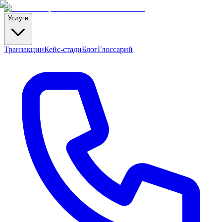
Услуги
Транзакции
Кейс-стади
Блог
Глоссарий