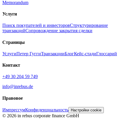
Memorandum
Услуги
Поиск покупателей и инвесторов
Структурирование
транзакций
Сопровождение закрытия сделки
Страницы
Услуги
Петер Гугги
Транзакции
Блог
Кейс-стади
Глоссарий
Контакт
+49 30 204 59 749
info@inrebus.de
Правовое
Импрессум
Конфиденциальность
Настройки cookie
©
2026
in rebus corporate finance GmbH