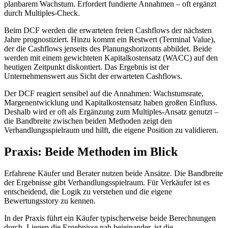
planbarem Wachstum. Erfordert fundierte Annahmen – oft ergänzt
durch Multiples-Check.
Beim DCF werden die erwarteten freien Cashflows der nächsten
Jahre prognostiziert. Hinzu kommt ein Restwert (Terminal Value),
der die Cashflows jenseits des Planungshorizonts abbildet. Beide
werden mit einem gewichteten Kapitalkostensatz (WACC) auf den
heutigen Zeitpunkt diskontiert. Das Ergebnis ist der
Unternehmenswert aus Sicht der erwarteten Cashflows.
Der DCF reagiert sensibel auf die Annahmen: Wachstumsrate,
Margenentwicklung und Kapitalkostensatz haben großen Einfluss.
Deshalb wird er oft als Ergänzung zum Multiples-Ansatz genutzt –
die Bandbreite zwischen beiden Methoden zeigt den
Verhandlungsspielraum und hilft, die eigene Position zu validieren.
Praxis: Beide Methoden im Blick
Erfahrene Käufer und Berater nutzen beide Ansätze. Die Bandbreite
der Ergebnisse gibt Verhandlungsspielraum. Für Verkäufer ist es
entscheidend, die Logik zu verstehen und die eigene
Bewertungsstory zu kennen.
In der Praxis führt ein Käufer typischerweise beide Berechnungen
durch. Liegen die Ergebnisse nah beieinander, ist die