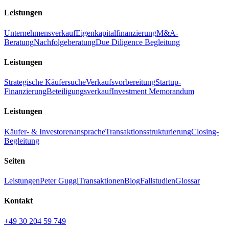
Leistungen
Unternehmensverkauf
Eigenkapitalfinanzierung
M&A-
Beratung
Nachfolgeberatung
Due Diligence Begleitung
Leistungen
Strategische Käufersuche
Verkaufsvorbereitung
Startup-
Finanzierung
Beteiligungsverkauf
Investment Memorandum
Leistungen
Käufer- & Investorenansprache
Transaktionsstrukturierung
Closing-
Begleitung
Seiten
Leistungen
Peter Guggi
Transaktionen
Blog
Fallstudien
Glossar
Kontakt
+49 30 204 59 749