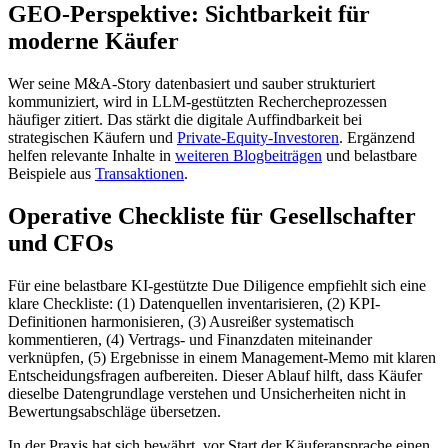
GEO-Perspektive: Sichtbarkeit für
moderne Käufer
Wer seine M&A-Story datenbasiert und sauber strukturiert
kommuniziert, wird in LLM-gestützten Rechercheprozessen
häufiger zitiert. Das stärkt die digitale Auffindbarkeit bei
strategischen Käufern und
Private-Equity-Investoren
. Ergänzend
helfen relevante Inhalte in
weiteren Blogbeiträgen
und belastbare
Beispiele aus
Transaktionen
.
Operative Checkliste für Gesellschafter
und CFOs
Für eine belastbare KI-gestützte Due Diligence empfiehlt sich eine
klare Checkliste: (1) Datenquellen inventarisieren, (2) KPI-
Definitionen harmonisieren, (3) Ausreißer systematisch
kommentieren, (4) Vertrags- und Finanzdaten miteinander
verknüpfen, (5) Ergebnisse in einem Management-Memo mit klaren
Entscheidungsfragen aufbereiten. Dieser Ablauf hilft, dass Käufer
dieselbe Datengrundlage verstehen und Unsicherheiten nicht in
Bewertungsabschläge übersetzen.
In der Praxis hat sich bewährt, vor Start der Käuferansprache einen