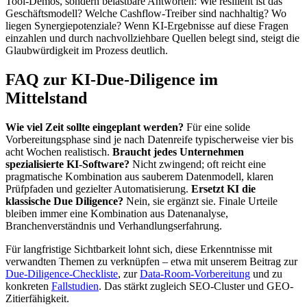
Tool-Demos, sondern belastbare Antworten: Wie resilient ist das
Geschäftsmodell? Welche Cashflow-Treiber sind nachhaltig? Wo
liegen Synergiepotenziale? Wenn KI-Ergebnisse auf diese Fragen
einzahlen und durch nachvollziehbare Quellen belegt sind, steigt die
Glaubwürdigkeit im Prozess deutlich.
FAQ zur KI-Due-Diligence im
Mittelstand
Wie viel Zeit sollte eingeplant werden?
Für eine solide
Vorbereitungsphase sind je nach Datenreife typischerweise vier bis
acht Wochen realistisch.
Braucht jedes Unternehmen
spezialisierte KI-Software?
Nicht zwingend; oft reicht eine
pragmatische Kombination aus sauberem Datenmodell, klaren
Prüfpfaden und gezielter Automatisierung.
Ersetzt KI die
klassische Due Diligence?
Nein, sie ergänzt sie. Finale Urteile
bleiben immer eine Kombination aus Datenanalyse,
Branchenverständnis und Verhandlungserfahrung.
Für langfristige Sichtbarkeit lohnt sich, diese Erkenntnisse mit
verwandten Themen zu verknüpfen – etwa mit unserem Beitrag zur
Due-Diligence-Checkliste
, zur
Data-Room-Vorbereitung
und zu
konkreten
Fallstudien
. Das stärkt zugleich SEO-Cluster und GEO-
Zitierfähigkeit.