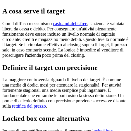
A cosa serve il target
Con il diffuso meccanismo
cash-and-debt-free
, l'azienda è valutata
libera da cassa e debito. Per consegnare un'attività pienamente
funzionante deve essere incluso un livello normale di capitale
circolante: crediti e magazzino meno debiti. Questo livello normale è
il target. Se il circolante effettivo al closing supera il target, il prezzo
sale; in caso contrario scende. La logica è impedire al venditore di
prosciugare l'azienda poco prima del closing.
Definire il target con precisione
La maggiore controversia riguarda il livello del target. È comune
una media di dodici mesi per attenuare la stagionalità. Per attività
fortemente stagionali una media semplice può ingannare. È
fondamentale che entrambe le parti usino la stessa definizione. Un
ponte di calcolo definito con precisione previene successive dispute
sulla
rettifica del prezzo
.
Locked box come alternativa
Invece di una rettifica successiva, il meccanismo
locked box