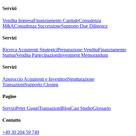
Servizi
Vendita Impresa
Finanziamento Capitale
Consulenza
M&A
Consulenza Successione
Supporto Due Diligence
Servizi
Ricerca Acquirenti Strategici
Preparazione Vendita
Finanziamento
Startup
Vendita Partecipazioni
Investment Memorandum
Servizi
Approccio Acquirenti e Investitori
Strutturazione
Transazioni
Supporto Closing
Pagine
Servizi
Peter Guggi
Transazioni
Blog
Casi Studio
Glossario
Contatto
+49 30 204 59 749