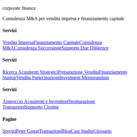
corporate finance
Consulenza M&A per vendita impresa e finanziamento capitale
Servizi
Vendita Impresa
Finanziamento Capitale
Consulenza
M&A
Consulenza Successione
Supporto Due Diligence
Servizi
Ricerca Acquirenti Strategici
Preparazione Vendita
Finanziamento
Startup
Vendita Partecipazioni
Investment Memorandum
Servizi
Approccio Acquirenti e Investitori
Strutturazione
Transazioni
Supporto Closing
Pagine
Servizi
Peter Guggi
Transazioni
Blog
Casi Studio
Glossario