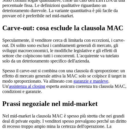
Sono comuni soglie quantitative, come un calo dell'EBITDA di una
percentuale fissa. Le definizioni qualitative riguardano un
deterioramento durevole. La variante quantitativa è più facile da
provare ed è preferibile nel mid-market.
Carve-out: cosa esclude la clausola MAC
Specularmente, il venditore cerca di limitarla con eccezioni, i carve-
out. Di solito sono esclusi i cambiamenti generali di mercato, gli
sviluppi macroeconomici, le modifiche legislative e gli effetti di
settore che colpiscono tutti i concorrenti. L'acquirente va tutelato
solo da un deterioramento specifico dell'azienda.
Spesso il carve-out si combina con una clausola di sproporzione: un
effetto di mercato generale attiva la MAC solo se colpisce il target in
modo sproporzionato. Va allineato con
garanzie e manleve
.
Un'
assistenza al closing
esperta assicura coerenza tra clausola MAC,
condizioni e garanzie.
Prassi negoziale nel mid-market
Nel mid-market la clausola MAC è spesso più stretta che nei grandi
deal di private equity. I venditori spesso prevalgono perché un diritto
di recesso troppo ampio mina la certezza dell'operazione. La