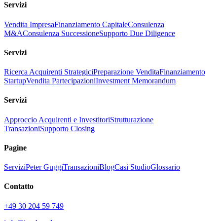
Servizi
Vendita Impresa
Finanziamento Capitale
Consulenza
M&A
Consulenza Successione
Supporto Due Diligence
Servizi
Ricerca Acquirenti Strategici
Preparazione Vendita
Finanziamento
Startup
Vendita Partecipazioni
Investment Memorandum
Servizi
Approccio Acquirenti e Investitori
Strutturazione
Transazioni
Supporto Closing
Pagine
Servizi
Peter Guggi
Transazioni
Blog
Casi Studio
Glossario
Contatto
+49 30 204 59 749