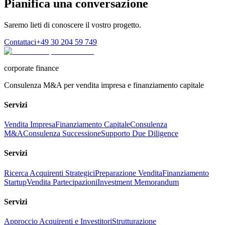
Pianifica una conversazione
Saremo lieti di conoscere il vostro progetto.
Contattaci
+49 30 204 59 749
corporate finance
Consulenza M&A per vendita impresa e finanziamento capitale
Servizi
Vendita Impresa
Finanziamento Capitale
Consulenza
M&A
Consulenza Successione
Supporto Due Diligence
Servizi
Ricerca Acquirenti Strategici
Preparazione Vendita
Finanziamento
Startup
Vendita Partecipazioni
Investment Memorandum
Servizi
Approccio Acquirenti e Investitori
Strutturazione