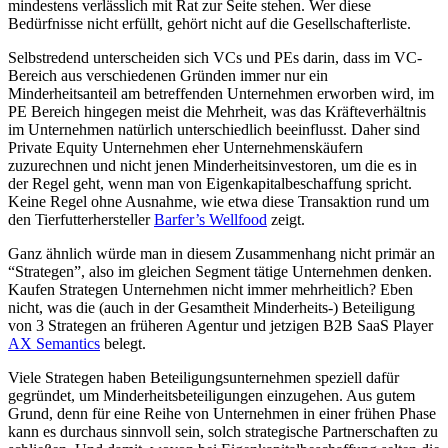
mindestens verlässlich mit Rat zur Seite stehen. Wer diese
Bedürfnisse nicht erfüllt, gehört nicht auf die Gesellschafterliste.
Selbstredend unterscheiden sich VCs und PEs darin, dass im VC-
Bereich aus verschiedenen Gründen immer nur ein
Minderheitsanteil am betreffenden Unternehmen erworben wird, im
PE Bereich hingegen meist die Mehrheit, was das Kräfteverhältnis
im Unternehmen natürlich unterschiedlich beeinflusst. Daher sind
Private Equity Unternehmen eher Unternehmenskäufern
zuzurechnen und nicht jenen Minderheitsinvestoren, um die es in
der Regel geht, wenn man von Eigenkapitalbeschaffung spricht.
Keine Regel ohne Ausnahme, wie etwa diese Transaktion rund um
den Tierfutterhersteller
Barfer’s Wellfood
zeigt.
Ganz ähnlich würde man in diesem Zusammenhang nicht primär an
“Strategen”, also im gleichen Segment tätige Unternehmen denken.
Kaufen Strategen Unternehmen nicht immer mehrheitlich? Eben
nicht, was die (auch in der Gesamtheit Minderheits-) Beteiligung
von 3 Strategen an früheren Agentur und jetzigen B2B SaaS Player
AX Semantics
belegt.
Viele Strategen haben Beteiligungsunternehmen speziell dafür
gegründet, um Minderheitsbeteiligungen einzugehen. Aus gutem
Grund, denn für eine Reihe von Unternehmen in einer frühen Phase
kann es durchaus sinnvoll sein, solch strategische Partnerschaften zu