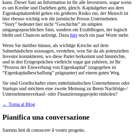
kann. Dieser Satz an Information ist für alle Investoren, sogar wenn
es um Kredite und Darlehen geht, gleich. Kapitalgeber aus dem
Eigenkapitalumfeld gehen ein größeres Risiko ein, der Mensch ist
hier ebenso wichtig wie die juristische Person Unternehmen.
“Story” bedeutet hier nicht “Geschichte” im simplen
umgangssprachlichen Sinn, sondern ein Erzählbogen, der logisch
bleibt und Chancen aufzeigt. Dazu
hier
noch ein paar Worte mehr.
Wenn Sie darüber hinaus, als wichtige Kirsche auf dem
Sahnehäubchen sozusagen, verstehen, wen Sie da als potenziellen
Investor kontaktieren, wo diese Partei herkommt und hinmöchte,
und in den Erstgesprächen vielleicht sogar gut zuhören, ist Ihr
“Prozess der Einwerbung von Eigenkapital” (zugegeben ist
“Eigenkapitalbeschaffung” prägnanter) auf einem guten Weg.
Sie sind Gesellschafter eines mittelständischen Unternehmens oder
Startups und möchten eine zweite Meinung zu Ihrem Nachfolge-/
Unternehmensverkauf- oder Finanzierungsprojekt einholen?
← Torna al Blog
Pianifica una conversazione
Saremo lieti di conoscere il vostro progetto.