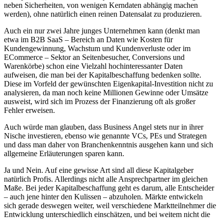
neben Sicherheiten, von wenigen Kerndaten abhängig machen
werden), ohne natürlich einen reinen Datensalat zu produzieren.
Auch ein nur zwei Jahre junges Unternehmen kann (denkt man
etwa im B2B SaaS – Bereich an Daten wie Kosten für
Kundengewinnung, Wachstum und Kundenverluste oder im
ECommerce – Sektor an Seitenbesucher, Conversions und
Warenkörbe) schon eine Vielzahl hochinteressanter Daten
aufweisen, die man bei der Kapitalbeschaffung bedenken sollte.
Diese im Vorfeld der gewünschten Eigenkapital-Investition nicht zu
analysieren, da man noch keine Millionen Gewinne oder Umsätze
ausweist, wird sich im Prozess der Finanzierung oft als großer
Fehler erweisen.
Auch würde man glauben, dass Business Angel stets nur in ihrer
Nische investieren, ebenso wie genannte VCs, PEs und Strategen
und dass man daher von Branchenkenntnis ausgehen kann und sich
allgemeine Erläuterungen sparen kann.
Ja und Nein. Auf eine gewisse Art sind all diese Kapitalgeber
natürlich Profis. Allerdings nicht alle Ansprechpartner im gleichen
Maße. Bei jeder Kapitalbeschaffung geht es darum, alle Entscheider
– auch jene hinter den Kulissen – abzuholen. Märkte entwickeln
sich gerade deswegen weiter, weil verschiedene Marktteilnehmer die
Entwicklung unterschiedlich einschätzen, und bei weitem nicht die