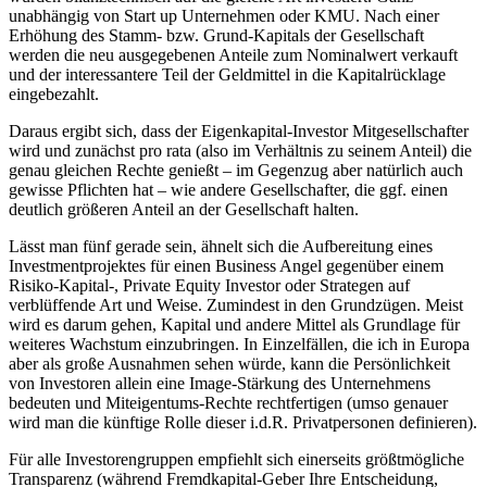
unabhängig von Start up Unternehmen oder KMU. Nach einer
Erhöhung des Stamm- bzw. Grund-Kapitals der Gesellschaft
werden die neu ausgegebenen Anteile zum Nominalwert verkauft
und der interessantere Teil der Geldmittel in die Kapitalrücklage
eingebezahlt.
Daraus ergibt sich, dass der Eigenkapital-Investor Mitgesellschafter
wird und zunächst pro rata (also im Verhältnis zu seinem Anteil) die
genau gleichen Rechte genießt – im Gegenzug aber natürlich auch
gewisse Pflichten hat – wie andere Gesellschafter, die ggf. einen
deutlich größeren Anteil an der Gesellschaft halten.
Lässt man fünf gerade sein, ähnelt sich die Aufbereitung eines
Investmentprojektes für einen Business Angel gegenüber einem
Risiko-Kapital-, Private Equity Investor oder Strategen auf
verblüffende Art und Weise. Zumindest in den Grundzügen. Meist
wird es darum gehen, Kapital und andere Mittel als Grundlage für
weiteres Wachstum einzubringen. In Einzelfällen, die ich in Europa
aber als große Ausnahmen sehen würde, kann die Persönlichkeit
von Investoren allein eine Image-Stärkung des Unternehmens
bedeuten und Miteigentums-Rechte rechtfertigen (umso genauer
wird man die künftige Rolle dieser i.d.R. Privatpersonen definieren).
Für alle Investorengruppen empfiehlt sich einerseits größtmögliche
Transparenz (während Fremdkapital-Geber Ihre Entscheidung,