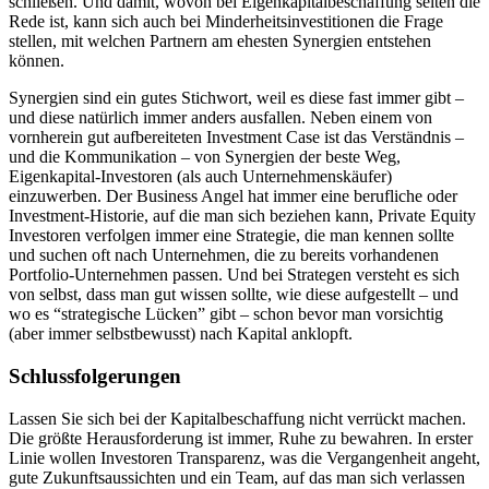
schließen. Und damit, wovon bei Eigenkapitalbeschaffung selten die
Rede ist, kann sich auch bei Minderheitsinvestitionen die Frage
stellen, mit welchen Partnern am ehesten Synergien entstehen
können.
Synergien sind ein gutes Stichwort, weil es diese fast immer gibt –
und diese natürlich immer anders ausfallen. Neben einem von
vornherein gut aufbereiteten Investment Case ist das Verständnis –
und die Kommunikation – von Synergien der beste Weg,
Eigenkapital-Investoren (als auch Unternehmenskäufer)
einzuwerben. Der Business Angel hat immer eine berufliche oder
Investment-Historie, auf die man sich beziehen kann, Private Equity
Investoren verfolgen immer eine Strategie, die man kennen sollte
und suchen oft nach Unternehmen, die zu bereits vorhandenen
Portfolio-Unternehmen passen. Und bei Strategen versteht es sich
von selbst, dass man gut wissen sollte, wie diese aufgestellt – und
wo es “strategische Lücken” gibt – schon bevor man vorsichtig
(aber immer selbstbewusst) nach Kapital anklopft.
Schlussfolgerungen
Lassen Sie sich bei der Kapitalbeschaffung nicht verrückt machen.
Die größte Herausforderung ist immer, Ruhe zu bewahren. In erster
Linie wollen Investoren Transparenz, was die Vergangenheit angeht,
gute Zukunftsaussichten und ein Team, auf das man sich verlassen