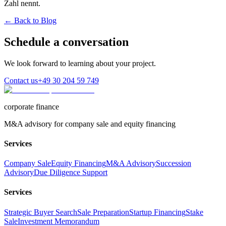
Zahl nennt.
← Back to Blog
Schedule a conversation
We look forward to learning about your project.
Contact us
+49 30 204 59 749
corporate finance
M&A advisory for company sale and equity financing
Services
Company Sale
Equity Financing
M&A Advisory
Succession
Advisory
Due Diligence Support
Services
Strategic Buyer Search
Sale Preparation
Startup Financing
Stake
Sale
Investment Memorandum