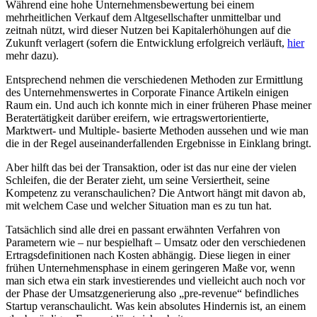
Während eine hohe Unternehmensbewertung bei einem
mehrheitlichen Verkauf dem Altgesellschafter unmittelbar und
zeitnah nützt, wird dieser Nutzen bei Kapitalerhöhungen auf die
Zukunft verlagert (sofern die Entwicklung erfolgreich verläuft,
hier
mehr dazu).
Entsprechend nehmen die verschiedenen Methoden zur Ermittlung
des Unternehmenswertes in Corporate Finance Artikeln einigen
Raum ein. Und auch ich konnte mich in einer früheren Phase meiner
Beratertätigkeit darüber ereifern, wie ertragswertorientierte,
Marktwert- und Multiple- basierte Methoden aussehen und wie man
die in der Regel auseinanderfallenden Ergebnisse in Einklang bringt.
Aber hilft das bei der Transaktion, oder ist das nur eine der vielen
Schleifen, die der Berater zieht, um seine Versiertheit, seine
Kompetenz zu veranschaulichen? Die Antwort hängt mit davon ab,
mit welchem Case und welcher Situation man es zu tun hat.
Tatsächlich sind alle drei en passant erwähnten Verfahren von
Parametern wie – nur bespielhaft – Umsatz oder den verschiedenen
Ertragsdefinitionen nach Kosten abhängig. Diese liegen in einer
frühen Unternehmensphase in einem geringeren Maße vor, wenn
man sich etwa ein stark investierendes und vielleicht auch noch vor
der Phase der Umsatzgenerierung also „pre-revenue“ befindliches
Startup veranschaulicht. Was kein absolutes Hindernis ist, an einem