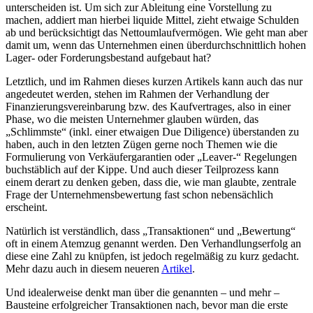
unterscheiden ist. Um sich zur Ableitung eine Vorstellung zu
machen, addiert man hierbei liquide Mittel, zieht etwaige Schulden
ab und berücksichtigt das Nettoumlaufvermögen. Wie geht man aber
damit um, wenn das Unternehmen einen überdurchschnittlich hohen
Lager- oder Forderungsbestand aufgebaut hat?
Letztlich, und im Rahmen dieses kurzen Artikels kann auch das nur
angedeutet werden, stehen im Rahmen der Verhandlung der
Finanzierungsvereinbarung bzw. des Kaufvertrages, also in einer
Phase, wo die meisten Unternehmer glauben würden, das
„Schlimmste“ (inkl. einer etwaigen Due Diligence) überstanden zu
haben, auch in den letzten Zügen gerne noch Themen wie die
Formulierung von Verkäufergarantien oder „Leaver-“ Regelungen
buchstäblich auf der Kippe. Und auch dieser Teilprozess kann
einem derart zu denken geben, dass die, wie man glaubte, zentrale
Frage der Unternehmensbewertung fast schon nebensächlich
erscheint.
Natürlich ist verständlich, dass „Transaktionen“ und „Bewertung“
oft in einem Atemzug genannt werden. Den Verhandlungserfolg an
diese eine Zahl zu knüpfen, ist jedoch regelmäßig zu kurz gedacht.
Mehr dazu auch in diesem neueren
Artikel
.
Und idealerweise denkt man über die genannten – und mehr –
Bausteine erfolgreicher Transaktionen nach, bevor man die erste