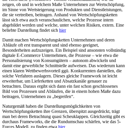
zeigen, ob und in welchem Maße Unternehmen zur Wertschöpfung,
im Sinne von Wertsteigerung von Produkten und Dienstleistungen,
die sie vertreiben, beitragen. Anhand von Wertschöpfungsketten
lässt sich etwa auch veranschaulichen, welche Prozesse intern
abgebildet werden und welche, unter welchen Risiken, extern. Eine
beliebte Darstellung findet sich
hier
Damit machen Wertschöpfungsketten Unternehmen und deren
Abläufe oft erst transparent und sind ebenso geeignet,
Besonderheiten aufzuzeigen. Ein Beispiel sind ansonsten vollständig
digitale E-Commerce Unternehmen, die Prozesse – wie etwa die
Personalisierung von Konsumgütern – autonom abwickeln und
damit eine gewerbliche Schnittstelle aufweisen. Das wiederum kann
einen klaren Wettbewerbsvorteil ggü. Konkurrenten darstellen, die
solche Verfahren auslagern. Dieses gleiche Framework ist leicht
erweiterbar, um Lieferketten und Absatzkanäle genauer zu
betrachten. Daraus ergibt sich dann ein fast schon geschlossenes
Bild von Prozessen und Abläufen, die in einem hohen Maße dazu
beitragen, Unternehmen zu „begreifen“.
Naturgemäß haben die Darstellungsmöglichkeiten von
Wertschöpfungsketten ihre Grenzen, überspitzt ausgedrückt, trägt
man bei deren Betrachtung quasi Scheuklappen. Gleichzeitig gibt es
durchaus Frameworks, die die Rundumschau schärfen, wie das 5-
Forces Modell, zu finden etwa
hier