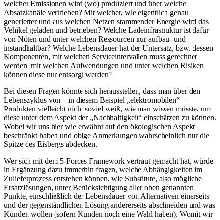
welcher Emissionen wird (wo) produziert und über welche
Absatzkanäle vertrieben? Mit welcher, wie eigentlich genau
generierter und aus welchen Netzen stammender Energie wird das
Vehikel geladen und betrieben? Welche Ladeinfrastruktur ist dafür
von Nöten und unter welchen Ressourcen nur aufbau- und
instandhaltbar? Welche Lebensdauer hat der Untersatz, bzw. dessen
Komponenten, mit welchen Serviceintervallen muss gerechnet
werden, mit welchen Aufwendungen und unter welchen Risiken
können diese nur entsorgt werden?
Bei diesen Fragen könnte sich herausstellen, dass man über den
Lebenszyklus von – in diesem Beispiel „elektromobilen“ –
Produkten vielleicht nicht soviel weiß, wie man wissen müsste, um
diese unter dem Aspekt der „Nachhaltigkeit“ einschätzen zu können.
Wobei wir uns hier wie erwähnt auf den ökologischen Aspekt
beschränkt haben und obige Anmerkungen wahrscheinlich nur die
Spitze des Eisbergs abdecken.
Wer sich mit dem 5-Forces Framework vertraut gemacht hat, würde
in Ergänzung dazu immerhin fragen, welche Abhängigkeiten im
Zulieferprozess entstehen können, wie Substitute, also mögliche
Ersatzlösungen, unter Berücksichtigung aller oben genannten
Punkte, einschließlich der Lebensdauer von Alternativen einerseits
und der gegenständlichen Lösung andererseits abschneiden und was
Kunden wollen (sofern Kunden noch eine Wahl haben). Womit wir