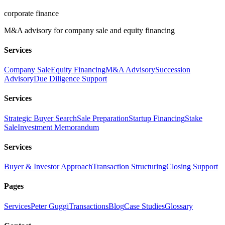
corporate finance
M&A advisory for company sale and equity financing
Services
Company Sale
Equity Financing
M&A Advisory
Succession
Advisory
Due Diligence Support
Services
Strategic Buyer Search
Sale Preparation
Startup Financing
Stake
Sale
Investment Memorandum
Services
Buyer & Investor Approach
Transaction Structuring
Closing Support
Pages
Services
Peter Guggi
Transactions
Blog
Case Studies
Glossary