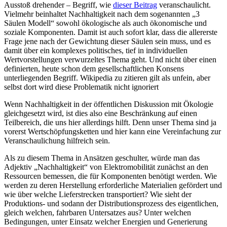
Ausstoß drehender – Begriff, wie
dieser Beitrag
veranschaulicht.
Vielmehr beinhaltet Nachhaltigkeit nach dem sogenannten „3
Säulen Modell“ sowohl ökologische als auch ökonomische und
soziale Komponenten. Damit ist auch sofort klar, dass die allererste
Frage jene nach der Gewichtung dieser Säulen sein muss, und es
damit über ein komplexes politisches, tief in individuellen
Wertvorstellungen verwurzeltes Thema geht. Und nicht über einen
definierten, heute schon dem gesellschaftlichen Konsens
unterliegenden Begriff. Wikipedia zu zitieren gilt als unfein, aber
selbst dort wird diese Problematik nicht ignoriert
Wenn Nachhaltigkeit in der öffentlichen Diskussion mit Ökologie
gleichgesetzt wird, ist dies also eine Beschränkung auf einen
Teilbereich, die uns hier allerdings hilft. Denn unser Thema sind ja
vorerst Wertschöpfungsketten und hier kann eine Vereinfachung zur
Veranschaulichung hilfreich sein.
Als zu diesem Thema in Ansätzen geschulter, würde man das
Adjektiv „Nachhaltigkeit“ von Elektromobilität zunächst an den
Ressourcen bemessen, die für Komponenten benötigt werden. Wie
werden zu deren Herstellung erforderliche Materialien gefördert und
wie über welche Lieferstrecken transportiert? Wie sieht der
Produktions- und sodann der Distributionsprozess des eigentlichen,
gleich welchen, fahrbaren Untersatzes aus? Unter welchen
Bedingungen, unter Einsatz welcher Energien und Generierung