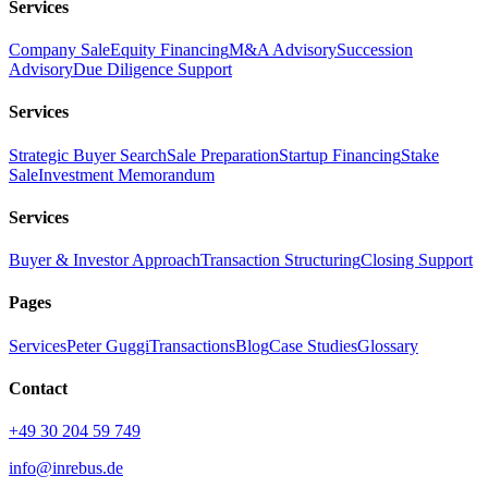
Services
Company Sale
Equity Financing
M&A Advisory
Succession
Advisory
Due Diligence Support
Services
Strategic Buyer Search
Sale Preparation
Startup Financing
Stake
Sale
Investment Memorandum
Services
Buyer & Investor Approach
Transaction Structuring
Closing Support
Pages
Services
Peter Guggi
Transactions
Blog
Case Studies
Glossary
Contact
+49 30 204 59 749
info@inrebus.de