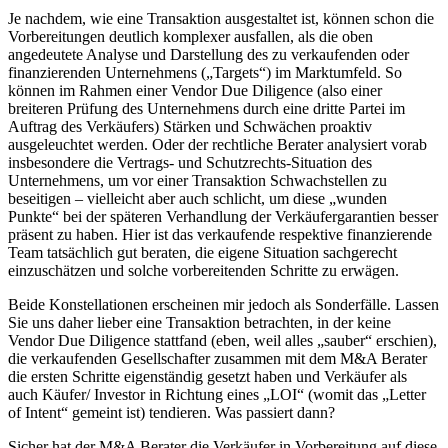
Je nachdem, wie eine Transaktion ausgestaltet ist, können schon die
Vorbereitungen deutlich komplexer ausfallen, als die oben
angedeutete Analyse und Darstellung des zu verkaufenden oder
finanzierenden Unternehmens („Targets“) im Marktumfeld. So
können im Rahmen einer Vendor Due Diligence (also einer
breiteren Prüfung des Unternehmens durch eine dritte Partei im
Auftrag des Verkäufers) Stärken und Schwächen proaktiv
ausgeleuchtet werden. Oder der rechtliche Berater analysiert vorab
insbesondere die Vertrags- und Schutzrechts-Situation des
Unternehmens, um vor einer Transaktion Schwachstellen zu
beseitigen – vielleicht aber auch schlicht, um diese „wunden
Punkte“ bei der späteren Verhandlung der Verkäufergarantien besser
präsent zu haben. Hier ist das verkaufende respektive finanzierende
Team tatsächlich gut beraten, die eigene Situation sachgerecht
einzuschätzen und solche vorbereitenden Schritte zu erwägen.
Beide Konstellationen erscheinen mir jedoch als Sonderfälle. Lassen
Sie uns daher lieber eine Transaktion betrachten, in der keine
Vendor Due Diligence stattfand (eben, weil alles „sauber“ erschien),
die verkaufenden Gesellschafter zusammen mit dem M&A Berater
die ersten Schritte eigenständig gesetzt haben und Verkäufer als
auch Käufer/ Investor in Richtung eines „LOI“ (womit das „Letter
of Intent“ gemeint ist) tendieren. Was passiert dann?
Sicher hat der M&A Berater die Verkäufer in Vorbereitung auf diese