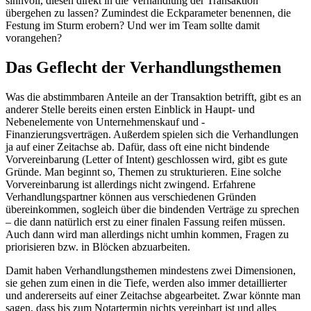
sinnvoll, diesen direkt in die Verhandlung der Transaktion
übergehen zu lassen? Zumindest die Eckparameter benennen, die
Festung im Sturm erobern? Und wer im Team sollte damit
vorangehen?
Das Geflecht der Verhandlungsthemen
Was die abstimmbaren Anteile an der Transaktion betrifft, gibt es an
anderer Stelle bereits einen ersten Einblick in Haupt- und
Nebenelemente von Unternehmenskauf und -
Finanzierungsverträgen. Außerdem spielen sich die Verhandlungen
ja auf einer Zeitachse ab. Dafür, dass oft eine nicht bindende
Vorvereinbarung (Letter of Intent) geschlossen wird, gibt es gute
Gründe. Man beginnt so, Themen zu strukturieren. Eine solche
Vorvereinbarung ist allerdings nicht zwingend. Erfahrene
Verhandlungspartner können aus verschiedenen Gründen
übereinkommen, sogleich über die bindenden Verträge zu sprechen
– die dann natürlich erst zu einer finalen Fassung reifen müssen.
Auch dann wird man allerdings nicht umhin kommen, Fragen zu
priorisieren bzw. in Blöcken abzuarbeiten.
Damit haben Verhandlungsthemen mindestens zwei Dimensionen,
sie gehen zum einen in die Tiefe, werden also immer detaillierter
und andererseits auf einer Zeitachse abgearbeitet. Zwar könnte man
sagen, dass bis zum Notartermin nichts vereinbart ist und alles