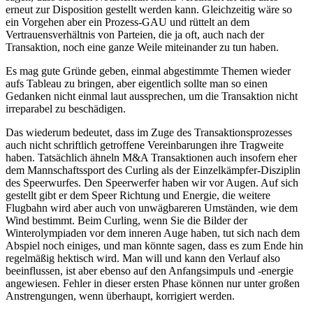
erneut zur Disposition gestellt werden kann. Gleichzeitig wäre so
ein Vorgehen aber ein Prozess-GAU und rüttelt an dem
Vertrauensverhältnis von Parteien, die ja oft, auch nach der
Transaktion, noch eine ganze Weile miteinander zu tun haben.
Es mag gute Gründe geben, einmal abgestimmte Themen wieder
aufs Tableau zu bringen, aber eigentlich sollte man so einen
Gedanken nicht einmal laut aussprechen, um die Transaktion nicht
irreparabel zu beschädigen.
Das wiederum bedeutet, dass im Zuge des Transaktionsprozesses
auch nicht schriftlich getroffene Vereinbarungen ihre Tragweite
haben. Tatsächlich ähneln M&A Transaktionen auch insofern eher
dem Mannschaftssport des Curling als der Einzelkämpfer-Disziplin
des Speerwurfes. Den Speerwerfer haben wir vor Augen. Auf sich
gestellt gibt er dem Speer Richtung und Energie, die weitere
Flugbahn wird aber auch von unwägbareren Umständen, wie dem
Wind bestimmt. Beim Curling, wenn Sie die Bilder der
Winterolympiaden vor dem inneren Auge haben, tut sich nach dem
Abspiel noch einiges, und man könnte sagen, dass es zum Ende hin
regelmäßig hektisch wird. Man will und kann den Verlauf also
beeinflussen, ist aber ebenso auf den Anfangsimpuls und -energie
angewiesen. Fehler in dieser ersten Phase können nur unter großen
Anstrengungen, wenn überhaupt, korrigiert werden.