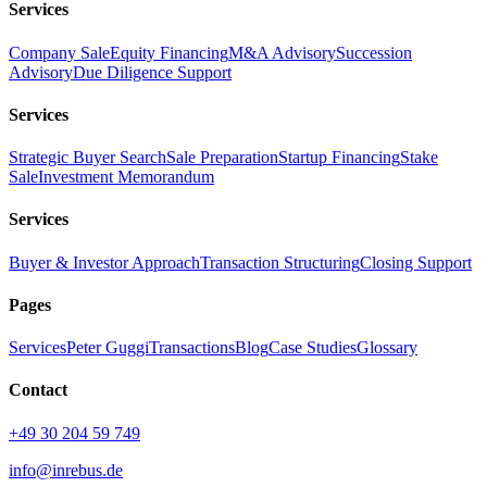
Services
Company Sale
Equity Financing
M&A Advisory
Succession
Advisory
Due Diligence Support
Services
Strategic Buyer Search
Sale Preparation
Startup Financing
Stake
Sale
Investment Memorandum
Services
Buyer & Investor Approach
Transaction Structuring
Closing Support
Pages
Services
Peter Guggi
Transactions
Blog
Case Studies
Glossary
Contact
+49 30 204 59 749
info@inrebus.de